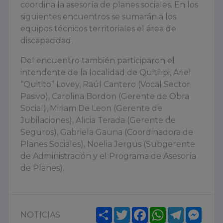
coordina la asesoría de planes sociales. En los
siguientes encuentros se sumarán a los
equipos técnicos territoriales el área de
discapacidad.
Del encuentro también participaron el
intendente de la localidad de Quitilipi, Ariel
“Quitito” Lovey, Raúl Cantero (Vocal Sector
Pasivo), Carolina Bordon (Gerente de Obra
Social), Miriam De Leon (Gerente de
Jubilaciones), Alicia Terada (Gerente de
Seguros), Gabriela Gauna (Coordinadora de
Planes Sociales), Noelia Jergus (Subgerente
de Administración y el Programa de Asesoría
de Planes).
Share
Twitter
Facebook
WhatsApp
Telegram
Mess
NOTICIAS