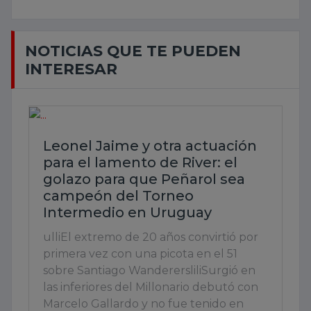
NOTICIAS QUE TE PUEDEN
INTERESAR
Leonel Jaime y otra actuación
para el lamento de River: el
golazo para que Peñarol sea
campeón del Torneo
Intermedio en Uruguay
ulliEl extremo de 20 años convirtió por
primera vez con una picota en el 51
sobre Santiago WanderersliliSurgió en
las inferiores del Millonario debutó con
Marcelo Gallardo y no fue tenido en